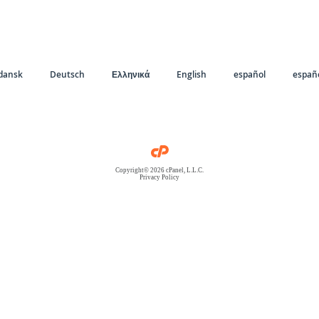
dansk
Deutsch
Ελληνικά
English
español
españo
Copyright© 2026 cPanel, L.L.C.
Privacy Policy